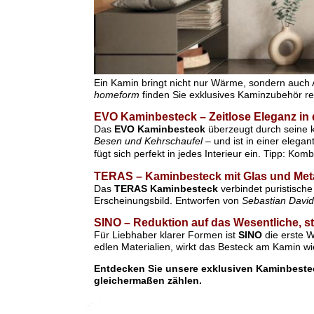
Ein Kamin bringt nicht nur Wärme, sondern auc
homeform
finden Sie exklusives Kaminzubehör 
EVO Kaminbesteck – Zeitlose Eleganz in 
Das
EVO Kaminbesteck
überzeugt durch seine k
Besen und Kehrschaufel
– und ist in einer eleg
fügt sich perfekt in jedes Interieur ein. Tipp: K
TERAS – Kaminbesteck mit Glas und Met
Das
TERAS Kaminbesteck
verbindet puristische
Erscheinungsbild. Entworfen von
Sebastian Davi
SINO – Reduktion auf das Wesentliche, st
Für Liebhaber klarer Formen ist
SINO
die erste W
edlen Materialien, wirkt das Besteck am Kamin wi
Entdecken Sie unsere exklusiven Kaminbestec
gleichermaßen zählen.