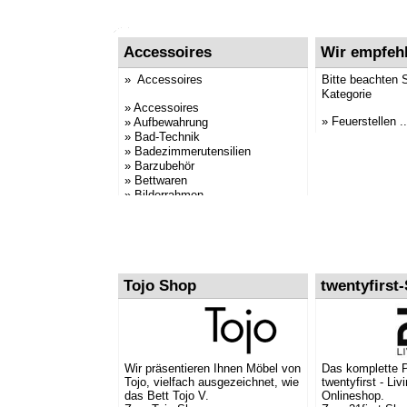
Accessoires
Wir empfeh
» Accessoires
Bitte beachten 
Kategorie
» Accessoires
» Feuerstellen ..
» Aufbewahrung
» Bad-Technik
» Badezimmerutensilien
» Barzubehör
» Bettwaren
» Bilderrahmen
» Briefkästen
» Bürobedarf
» Decken Webfell
» Decken Webpelz
» Dekoration
» Duftkerzen
Tojo Shop
twentyfirst
» Globus / Globen
» Handtuchhalter
» Haushaltsartikel
»
Kaminbesteck
» Kaminzubehör
» Kerzenständer / Öllampen
Wir präsentieren Ihnen Möbel von
Das komplette 
Tojo, vielfach ausgezeichnet, wie
twentyfirst - Liv
» Kissen
das Bett Tojo V.
Onlineshop.
» Plaids, Webpelze