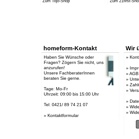
Zum Tojo-Shop
Zum 21first-Sho
» Raumdüfte
» Schalen, Schüsseln
» Sitzkissen
» Spiele
» Spieltiere
» Spielzeug
» Tabletts, Untersetzer
» Vasen
» Vogelhäuser und
Futterstationen
homeform-Kontakt
Wir 
» Weinzubehör
» Kinderspielzeug
Haben Sie Wünsche oder
»
Kont
» Decken Langflor
Fragen? Zögern Sie nicht, uns
» Elektrische Heizkörper
anzurufen!
»
Imp
Unsere FachberaterInnen
»
AGB
beraten Sie gerne.
»
Unt
»
Zahl
Tage: Mo-Fr
»
Vers
Uhrzeit: 09:00 bis 15:00 Uhr
»
Date
Tel: 0421/ 89 74 21 07
»
Wide
»
Wide
»
Kontaktformular