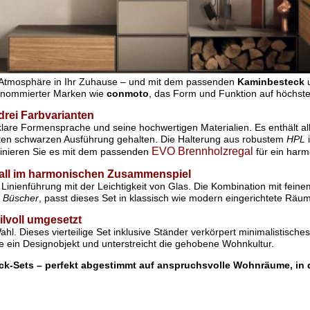
h Atmosphäre in Ihr Zuhause – und mit dem passenden
Kaminbesteck
u
renommierter Marken wie
conmoto
, das Form und Funktion auf höchste
drei Farbvarianten
lare Formensprache und seine hochwertigen Materialien. Es enthält al
anten schwarzen Ausführung gehalten. Die Halterung aus robustem
HPL
i
EVO Brennholzregal
ombinieren Sie es mit dem passenden
für ein har
all im harmonischen Zusammenspiel
 Linienführung mit der Leichtigkeit von Glas. Die Kombination mit fein
d Büscher
, passt dieses Set in klassisch wie modern eingerichtete Räu
ilvoll umgesetzt
ahl. Dieses vierteilige Set inklusive Ständer verkörpert minimalistische
e ein Designobjekt und unterstreicht die gehobene Wohnkultur.
k-Sets – perfekt abgestimmt auf anspruchsvolle Wohnräume, in 