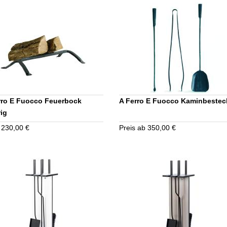
rro E Fuocco Feuerbock
A Ferro E Fuocco Kaminbestec
rig
 230,00 €
Preis ab 350,00 €