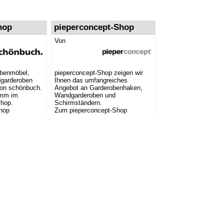
hop
pieperconcept-Shop
Von
obenmöbel,
pieperconcept-Shop zeigen wir
garderoben
Ihnen das umfangreiches
von schönbuch.
Angebot an Garderobenhaken,
amm im
Wandgarderoben und
Shop.
Schirmständern.
hop
Zum pieperconcept-Shop