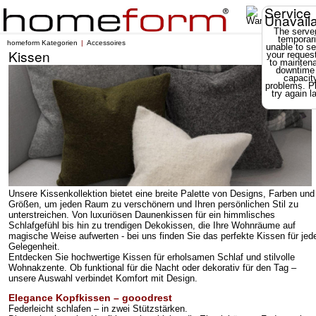
Service
Unavail
The server
temporari
homeform Kategorien
Accessoires
unable to se
Kissen
your reques
to mainten
downtime
capacit
problems. P
try again la
Unsere Kissenkollektion bietet eine breite Palette von Designs, Farben und
Größen, um jeden Raum zu verschönern und Ihren persönlichen Stil zu
unterstreichen. Von luxuriösen Daunenkissen für ein himmlisches
Schlafgefühl bis hin zu trendigen Dekokissen, die Ihre Wohnräume auf
magische Weise aufwerten - bei uns finden Sie das perfekte Kissen für jed
Gelegenheit.
Entdecken Sie hochwertige Kissen für erholsamen Schlaf und stilvolle
Wohnakzente.
Ob funktional für die Nacht oder dekorativ für den Tag –
unsere Auswahl verbindet Komfort mit Design.
Elegance Kopfkissen – gooodrest
Federleicht schlafen – in zwei Stützstärken.