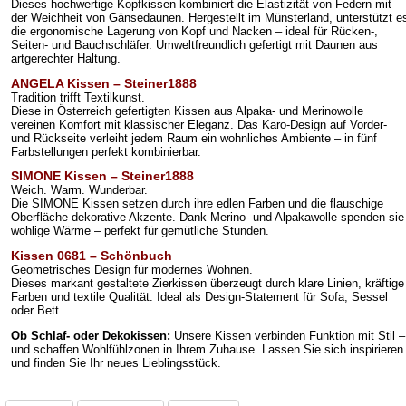
Dieses hochwertige Kopfkissen kombiniert die Elastizität von Federn mit
der Weichheit von Gänsedaunen. Hergestellt im Münsterland, unterstützt e
die ergonomische Lagerung von Kopf und Nacken – ideal für Rücken-,
Seiten- und Bauchschläfer. Umweltfreundlich gefertigt mit Daunen aus
artgerechter Haltung.
ANGELA Kissen – Steiner1888
Tradition trifft Textilkunst.
Diese in Österreich gefertigten Kissen aus Alpaka- und Merinowolle
vereinen Komfort mit klassischer Eleganz. Das Karo-Design auf Vorder-
und Rückseite verleiht jedem Raum ein wohnliches Ambiente – in fünf
Farbstellungen perfekt kombinierbar.
SIMONE Kissen – Steiner1888
Weich. Warm. Wunderbar.
Die SIMONE Kissen setzen durch ihre edlen Farben und die flauschige
Oberfläche dekorative Akzente. Dank Merino- und Alpakawolle spenden sie
wohlige Wärme – perfekt für gemütliche Stunden.
Kissen 0681 – Schönbuch
Geometrisches Design für modernes Wohnen.
Dieses markant gestaltete Zierkissen überzeugt durch klare Linien, kräftige
Farben und textile Qualität. Ideal als Design-Statement für Sofa, Sessel
oder Bett.
Ob Schlaf- oder Dekokissen:
Unsere Kissen verbinden Funktion mit Stil –
und schaffen Wohlfühlzonen in Ihrem Zuhause. Lassen Sie sich inspirieren
und finden Sie Ihr neues Lieblingsstück.