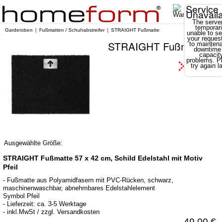
Service
Unavail
The server
temporari
Garderoben
Fußmatten / Schuhabstreifer
STRAIGHT Fußmatte
unable to se
your reques
STRAIGHT Fußmatte
to mainten
downtime
capacit
problems. P
try again la
Ausgewählte Größe:
STRAIGHT Fußmatte 57 x 42 cm, Schild Edelstahl mit Motiv
Pfeil
- Fußmatte aus Polyamidfasern mit PVC-Rücken, schwarz,
maschinenwaschbar, abnehmbares Edelstahlelement
Symbol Pfeil
- Lieferzeit: ca. 3-5 Werktage
- inkl.MwSt / zzgl. Versandkosten
49,00 €