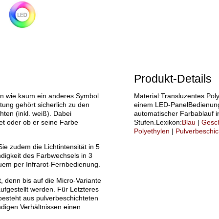
Produkt-Details
en wie kaum ein anderes Symbol.
Material:Transluzentes Poly
ng gehört sicherlich zu den
einem LED-PanelBedienung:
ten (inkl. weiß). Dabei
automatischer Farbablauf i
t oder ob er seine Farbe
Stufen.Lexikon:
Blau
|
Gesc
Polyethylen
|
Pulverbeschic
 zudem die Lichtintensität in 5
digkeit des Farbwechsels in 3
quem per Infrarot-Fernbedienung.
, denn bis auf die Micro-Variante
fgestellt werden. Für Letzteres
 besteht aus pulverbeschichteten
digen Verhältnissen einen