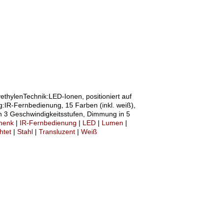
ethylenTechnik:LED-Ionen, positioniert auf
IR-Fernbedienung, 15 Farben (inkl. weiß),
n 3 Geschwindigkeitsstufen, Dimmung in 5
henk
|
IR-Fernbedienung
|
LED
|
Lumen
|
htet
|
Stahl
|
Transluzent
|
Weiß