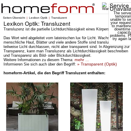
Service
Unavail
The server
temporari
Seiten-Übersicht
Lexikon Optik
Transluzent
unable to se
Lexikon Optik: Transluzent
your reques
to mainten
Transluzenz ist die partielle Lichtdurchlässigkeit eines Körpers.
downtime
capacit
problems. P
Das Wort wird abgeleitet vom lateinischen lux für Licht. Wachs, die
try again la
menschliche Haut, Blätter und viele andere Stoffe sind transluzent, da sie
teilweise Licht durchlassen, nicht aber transparent sind. In Abgrenzung zur
Transparenz, kann man Transluzenz als Lichtdurchlässigkeit beschreiben
und Transparenz als Bild- oder Blickdurchlässigkeit.
mehr ...
Weitere Informationen zu diesem Thema:
» Transparent (Optik)
Informieren Sie sich auch über den Begriff:
homeform-Artikel, die den Begriff Transluzent enthalten: