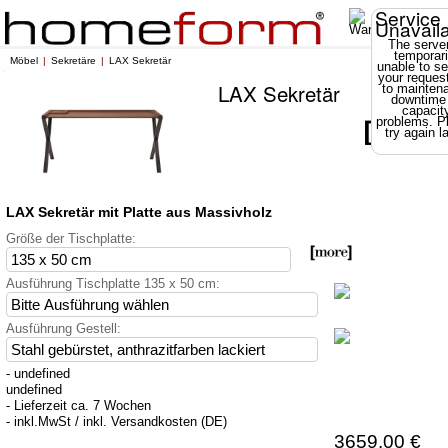
Service
Unavail
The server
temporari
Möbel
Sekretäre
LAX Sekretär
unable to se
your reques
LAX Sekretär
to mainten
downtime
capacit
problems. P
try again la
LAX Sekretär mit Platte aus Massivholz
Größe der Tischplatte:
Ausführung Tischplatte 135 x 50 cm:
Ausführung Gestell:
- undefined
undefined
- Lieferzeit ca. 7 Wochen
- inkl.MwSt / inkl. Versandkosten (DE)
3659.00 €