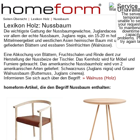
Service
Unavail
The server
temporari
Seiten-Übersicht
Lexikon Holz
Nussbaum
unable to se
Lexikon Holz: Nussbaum
your reques
to mainten
Die wichtigste Gattung der Nussbaumgewächse, Juglandaceae. Bekannt is
downtime
capacit
vor allem der echte Nussbaum, Juglans regia, ein 15-20 m hoher, im
problems. P
Mittelmeergebiet und westlichen Asien heimischer Baum mit unpaarig
try again la
gefiederten Blättern und essbaren Steinfrüchten (Walnüsse).
Eine Abkochung von Blättern, Fruchtschalen und Rinde dient zur
Herstellung der Nussbeize der Tischler. Das Kernholz wird für Möbel und
Furniere gebraucht. Das amerikanische Nussbaumholz wird von 2
amerikanischen Arten geliefert: Schwarznuss (Juglans nigra) und Grauer
Walnussbaum (Butternuss, Juglans cinerea).
» Walnuss (Holz)
Informieren Sie sich auch über den Begriff:
homeform-Artikel, die den Begriff Nussbaum enthalten: