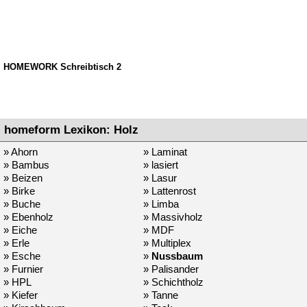
HOMEWORK Schreibtisch 2
homeform Lexikon: Holz
» Ahorn
» Laminat
» Bambus
» lasiert
» Beizen
» Lasur
» Birke
» Lattenrost
» Buche
» Limba
» Ebenholz
» Massivholz
» Eiche
» MDF
» Erle
» Multiplex
» Esche
»
Nussbaum
» Furnier
» Palisander
» HPL
» Schichtholz
» Kiefer
» Tanne