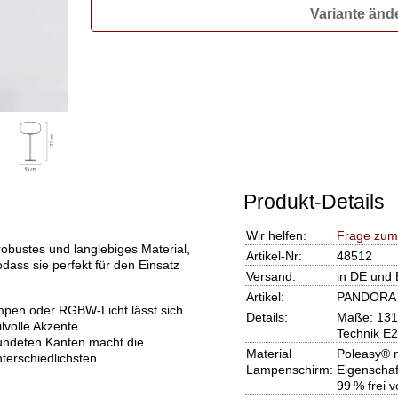
Variante änd
Produkt-Details
Wir helfen:
Frage zum
bustes und langlebiges Material,
Artikel-Nr:
48512
odass sie perfekt für den Einsatz
Versand:
in DE und 
Artikel:
PANDORA S
mpen oder RGBW-Licht lässt sich
Details:
Maße: 131 
lvolle Akzente.
Technik E2
rundeten Kanten macht die
Material
Poleasy® 
terschiedlichsten
Lampenschirm:
Eigenschaf
99 % frei 