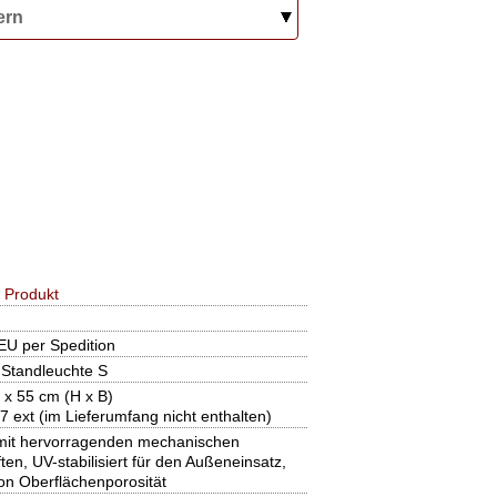
ern
 Produkt
EU per Spedition
tandleuchte S
x 55 cm (H x B)
7 ext (im Lieferumfang nicht enthalten)
mit hervorragenden mechanischen
ten, UV-stabilisiert für den Außeneinsatz,
von Oberflächenporosität