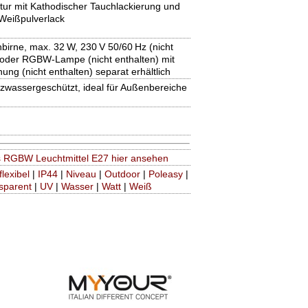
ktur mit Kathodischer Tauchlackierung und
Weißpulverlack
birne, max. 32 W, 230 V 50/60 Hz (nicht
 oder RGBW-Lampe (nicht enthalten) mit
ung (nicht enthalten) separat erhältlich
itzwassergeschützt, ideal für Außenbereiche
 RGBW Leuchtmittel E27 hier ansehen
flexibel
|
IP44
|
Niveau
|
Outdoor
|
Poleasy
|
sparent
|
UV
|
Wasser
|
Watt
|
Weiß