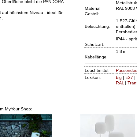
n Oberfläche bleibt die PANDORA
Metallstru
Material
RAL 9003 
it auf höchstem Niveau - ideal für
Gestell:
n.
1 E27-Glüh
Beleuchtung:
enthalten)
Fernbedien
IP44 - spr
Schutzart:
1,8 m
Kabellänge:
Leuchtmittel:
Passendes
Lexikon:
big
|
E27
|
RAL
|
Tran
rem MyYour Shop: