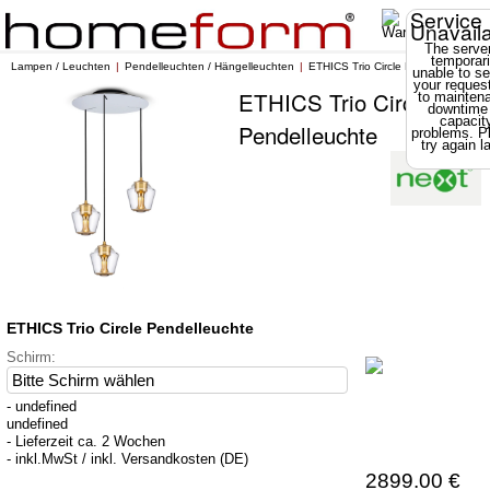
Service
Unavail
The server
temporari
Lampen / Leuchten
Pendelleuchten / Hängelleuchten
ETHICS Trio Circle Pendelleuchte
unable to se
your reques
ETHICS Trio Circle
to mainten
downtime
capacit
Pendelleuchte
problems. P
try again la
ETHICS Trio Circle Pendelleuchte
Schirm:
- undefined
undefined
- Lieferzeit ca. 2 Wochen
- inkl.MwSt / inkl. Versandkosten (DE)
2899.00 €