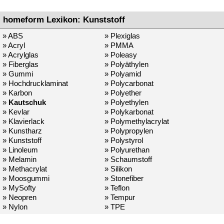
homeform Lexikon: Kunststoff
» ABS
» Plexiglas
» Acryl
» PMMA
» Acrylglas
» Poleasy
» Fiberglas
» Polyäthylen
» Gummi
» Polyamid
» Hochdrucklaminat
» Polycarbonat
» Karbon
» Polyether
»
Kautschuk
» Polyethylen
» Kevlar
» Polykarbonat
» Klavierlack
» Polymethylacrylat
» Kunstharz
» Polypropylen
» Kunststoff
» Polystyrol
» Linoleum
» Polyurethan
» Melamin
» Schaumstoff
» Methacrylat
» Silikon
» Moosgummi
» Stonefiber
» MySofty
» Teflon
» Neopren
» Tempur
» Nylon
» TPE