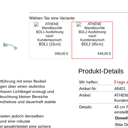
Wählen Sie eine Variante:
BDL1 (15cm)
BDL2 (45cm)
399,00 €
449,00 €
Produkt-Details
ührung mit einer flexibel
Wir helfen:
Frage 
ügen über einen stufenlos
Artikel-Nr:
48401
rbaren Lichtkegel erzeugt und
Artikel:
ATHENE
sleuchtung kleiner Bereiche
Kunde
 mühelose und dauerhaft stabile
Details:
45 cm F
einstell
 bieten jedoch denselben
Dimmf
 und eine robuste
Bitte 
 gewährleistet eine sichere