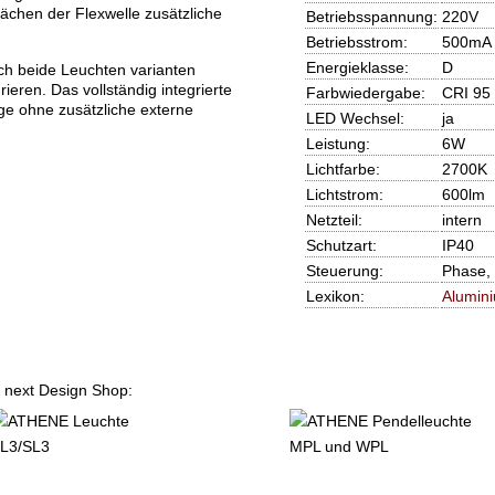
lächen der Flexwelle zusätzliche
Betriebsspannung:
220V
Betriebsstrom:
500mA
Energieklasse:
D
ch beide Leuchten varianten
rieren. Das vollständig integrierte
Farbwiedergabe:
CRI 95
ge ohne zusätzliche externe
LED Wechsel:
ja
Leistung:
6W
Lichtfarbe:
2700K
Lichtstrom:
600lm
Netzteil:
intern
Schutzart:
IP40
Steuerung:
Phase, 
Lexikon:
Alumin
m next Design Shop: