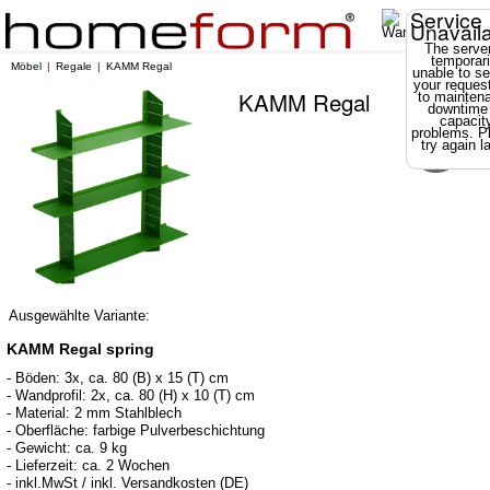
Service
Unavail
The server
temporari
Möbel
Regale
KAMM Regal
unable to se
your reques
KAMM Regal
to mainten
downtime
capacit
problems. P
try again la
Ausgewählte Variante:
KAMM Regal spring
- Böden: 3x, ca. 80 (B) x 15 (T) cm
- Wandprofil: 2x, ca. 80 (H) x 10 (T) cm
- Material: 2 mm Stahlblech
- Oberfläche: farbige Pulverbeschichtung
- Gewicht: ca. 9 kg
- Lieferzeit: ca. 2 Wochen
- inkl.MwSt / inkl. Versandkosten (DE)