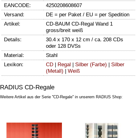
EANCODE:
4250208608607
Versand:
DE = per Paket / EU = per Spedition
Artikel:
CD-BAUM CD-Regal Wand 1
gross/breit weiß
Details:
30.4 x 170 x 12 cm / ca. 208 CDs
oder 128 DVSs
Material:
Stahl
Lexikon:
CD
|
Regal
|
Silber (Farbe)
|
Silber
(Metall)
|
Weiß
RADIUS CD-Regale
Weitere Artikel aus der Serie ''CD-Regale'' in unserem RADIUS Shop: