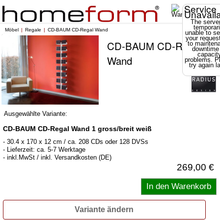
Service
Unavail
The server
temporari
Möbel
Regale
CD-BAUM CD-Regal Wand
unable to se
your reques
CD-BAUM CD-Regal
to mainten
downtime
capacit
Wand
problems. P
try again la
Ausgewählte Variante:
CD-BAUM CD-Regal Wand 1 gross/breit weiß
- 30.4 x 170 x 12 cm / ca. 208 CDs oder 128 DVSs
- Lieferzeit: ca. 5-7 Werktage
- inkl.MwSt / inkl. Versandkosten (DE)
269,00 €
Variante ändern