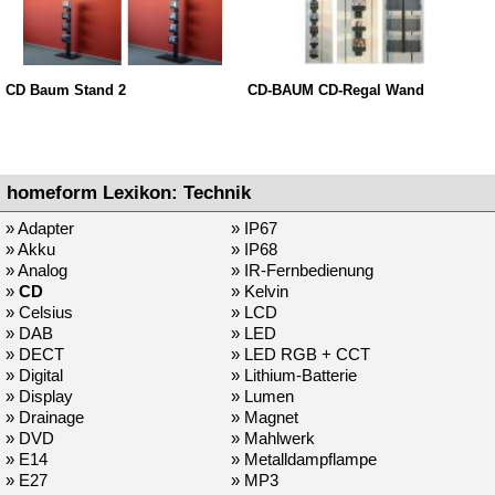
CD Baum Stand 2
CD-BAUM CD-Regal Wand
homeform Lexikon: Technik
» Adapter
» IP67
» Akku
» IP68
» Analog
» IR-Fernbedienung
»
CD
» Kelvin
» Celsius
» LCD
» DAB
» LED
» DECT
» LED RGB + CCT
» Digital
» Lithium-Batterie
» Display
» Lumen
» Drainage
» Magnet
» DVD
» Mahlwerk
» E14
» Metalldampflampe
» E27
» MP3