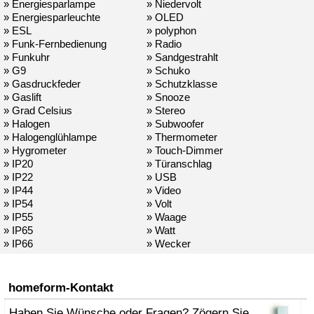
» Energiesparlampe
» Niedervolt
» Energiesparleuchte
» OLED
» ESL
» polyphon
» Funk-Fernbedienung
» Radio
» Funkuhr
» Sandgestrahlt
» G9
» Schuko
» Gasdruckfeder
» Schutzklasse
» Gaslift
» Snooze
» Grad Celsius
» Stereo
» Halogen
» Subwoofer
» Halogenglühlampe
» Thermometer
» Hygrometer
» Touch-Dimmer
» IP20
» Türanschlag
» IP22
» USB
» IP44
» Video
» IP54
» Volt
» IP55
» Waage
» IP65
» Watt
» IP66
» Wecker
homeform-Kontakt
Haben Sie Wünsche oder Fragen? Zögern Sie