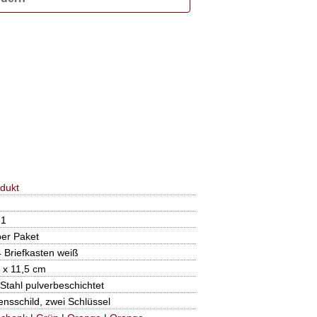
dukt
21
per Paket
Briefkasten weiß
 x 11,5 cm
 Stahl pulverbeschichtet
nsschild, zwei Schlüssel