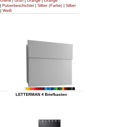
chenk
|
Grün
|
Orange
|
Orange
|
Pulverbeschichtet
|
Silber (Farbe)
|
Silber
|
Weiß
LETTERMAN 4 Briefkasten