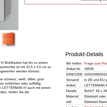
Produkt-Details
V Briefkasten hat ihn zu einem
Wir helfen:
Frage zum Pro
rfschlitz ist mit 32,5 x 3,5 cm so
Artikel-Nr:
39595
ingeworfen werden können.
EANCODE:
42502086093
e schwarz, weiß, silber, grün
Versand:
in DE und EU 
r schlichten oder auffällig
Artikel:
LETTERMAN 4 
den LETTERMAN IV auch mit einem
Details:
BxHxT: 40 x 34
llen, finden Sie die
Material:
Edelstahl oder
inkl:
Edelstahl Name