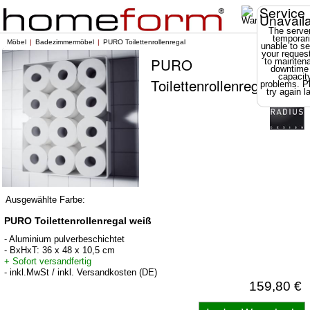
Service
Unavail
The server
temporari
Möbel
Badezimmermöbel
PURO Toilettenrollenregal
unable to se
your reques
PURO
to mainten
downtime
capacit
Toilettenrollenregal
problems. P
try again la
Ausgewählte Farbe:
PURO Toilettenrollenregal weiß
- Aluminium pulverbeschichtet
- BxHxT: 36 x 48 x 10,5 cm
+ Sofort versandfertig
- inkl.MwSt / inkl. Versandkosten (DE)
159,80 €