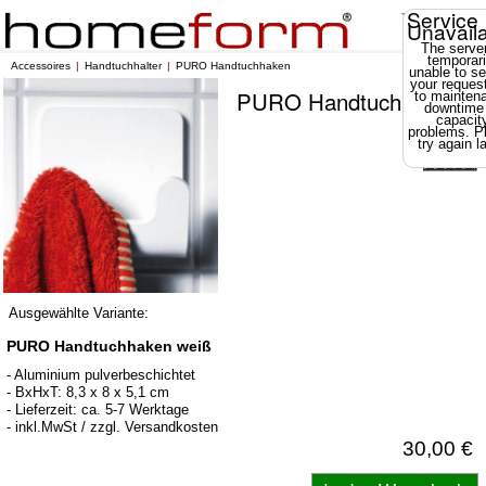
Service
Unavail
The server
temporari
Accessoires
Handtuchhalter
PURO Handtuchhaken
unable to se
your reques
PURO Handtuchhaken
to mainten
downtime
capacit
problems. P
try again la
Ausgewählte Variante:
PURO Handtuchhaken weiß
- Aluminium pulverbeschichtet
- BxHxT: 8,3 x 8 x 5,1 cm
- Lieferzeit: ca. 5-7 Werktage
- inkl.MwSt / zzgl. Versandkosten
30,00 €