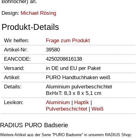
Bohrlöcher) an.
Design:
Michael Rösing
Produkt-Details
Wir helfen:
Frage zum Produkt
Artikel-Nr:
39580
EANCODE:
4250208616138
Versand:
in DE und EU per Paket
Artikel:
PURO Handtuchhaken weiß
Details:
Aluminium pulverbeschichtet
BxHxT: 8,3 x 8 x 5,1 cm
Lexikon:
Aluminium
|
Haptik
|
Pulverbeschichtet
|
Weiß
RADIUS PURO Badserie
Weitere Artikel aus der Serie ''PURO Badserie'' in unserem RADIUS Shop: