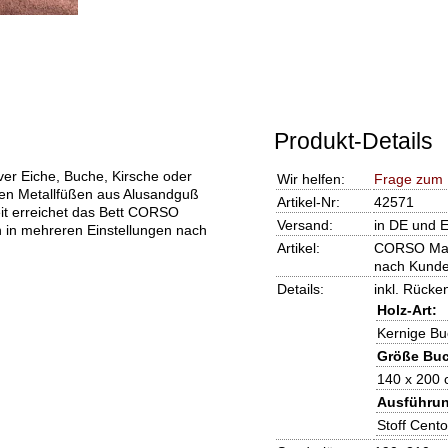
Produkt-Details
er Eiche, Buche, Kirsche oder
Wir helfen:
Frage zum 
len Metallfüßen aus Alusandguß
Artikel-Nr:
42571
eit erreichet das Bett CORSO
Versand:
in DE und E
h in mehreren Einstellungen nach
Artikel:
CORSO Mass
nach Kund
Details:
inkl. Rücke
Holz-Art:
Kernige B
Größe Bu
140 x 200
Ausführun
Stoff Cento