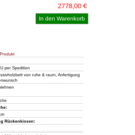
2778,00 €
Produkt
U per Spedition
ivholzbett von ruhe & raum, Anfertigung
enwunsch
nlehnen
uche
che:
 cm
g Rückenkissen: