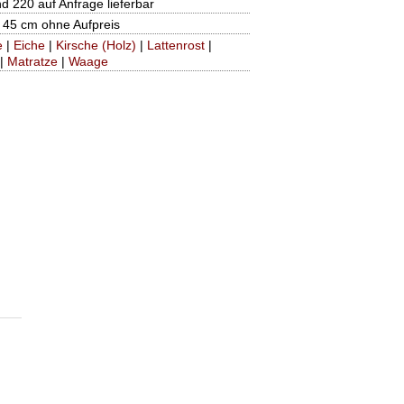
d 220 auf Anfrage lieferbar
 45 cm ohne Aufpreis
e
|
Eiche
|
Kirsche (Holz)
|
Lattenrost
|
|
Matratze
|
Waage