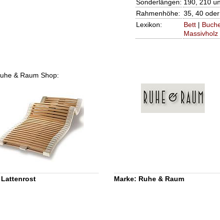
Sonderlängen:
190, 210 un
Rahmenhöhe:
35, 40 oder
Lexikon:
Bett
|
Buch
Massivholz
m Ruhe & Raum Shop:
 Lattenrost
Marke: Ruhe & Raum