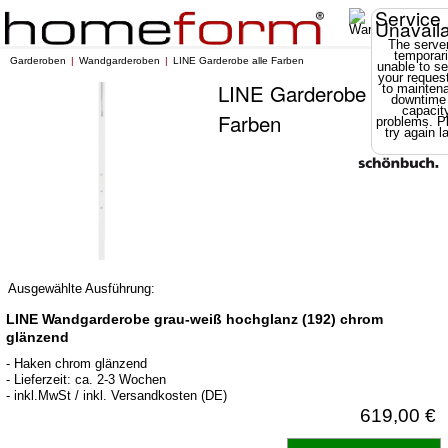
Service
Unavail
The server
temporari
Garderoben
Wandgarderoben
LINE Garderobe alle Farben
unable to se
your reques
LINE Garderobe alle
to mainten
downtime
capacit
Farben
problems. P
try again la
Ausgewählte Ausführung:
LINE Wandgarderobe grau-weiß hochglanz (192) chrom
glänzend
- Haken chrom glänzend
- Lieferzeit: ca. 2-3 Wochen
- inkl.MwSt / inkl. Versandkosten (DE)
619,00 €