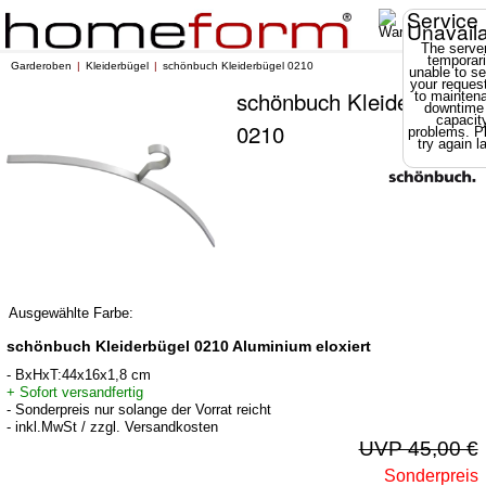
Service
Unavail
The server
temporari
Garderoben
Kleiderbügel
schönbuch Kleiderbügel 0210
unable to se
your reques
schönbuch Kleiderbügel
to mainten
downtime
capacit
0210
problems. P
try again la
Ausgewählte Farbe:
schönbuch Kleiderbügel 0210 Aluminium eloxiert
- BxHxT:44x16x1,8 cm
+ Sofort versandfertig
- Sonderpreis nur solange der Vorrat reicht
- inkl.MwSt / zzgl. Versandkosten
UVP 45,00 €
Sonderpreis