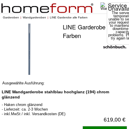
Service
Unavail
The server
temporari
Garderoben
Wandgarderoben
LINE Garderobe alle Farben
unable to se
your reques
LINE Garderobe alle
to mainten
downtime
capacit
Farben
problems. P
try again la
Ausgewählte Ausführung:
LINE Wandgarderobe stahlblau hochglanz (194) chrom
glänzend
- Haken chrom glänzend
- Lieferzeit: ca. 2-3 Wochen
- inkl.MwSt / inkl. Versandkosten (DE)
619,00 €