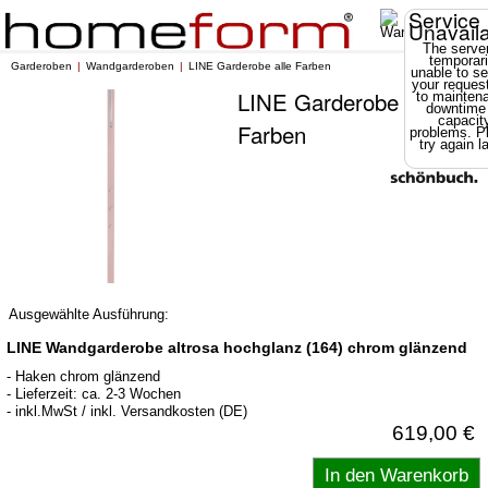
Service
Unavail
The server
temporari
Garderoben
Wandgarderoben
LINE Garderobe alle Farben
unable to se
your reques
LINE Garderobe alle
to mainten
downtime
capacit
Farben
problems. P
try again la
Ausgewählte Ausführung:
LINE Wandgarderobe altrosa hochglanz (164) chrom glänzend
- Haken chrom glänzend
- Lieferzeit: ca. 2-3 Wochen
- inkl.MwSt / inkl. Versandkosten (DE)
619,00 €