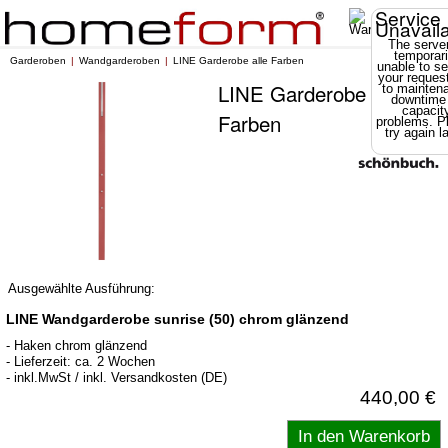
Service
Unavail
The server
temporari
Garderoben
Wandgarderoben
LINE Garderobe alle Farben
unable to se
your reques
LINE Garderobe alle
to mainten
downtime
capacit
Farben
problems. P
try again la
Ausgewählte Ausführung:
LINE Wandgarderobe sunrise (50) chrom glänzend
- Haken chrom glänzend
- Lieferzeit: ca. 2 Wochen
- inkl.MwSt / inkl. Versandkosten (DE)
440,00 €