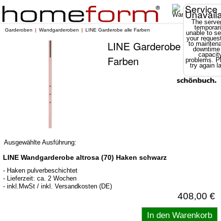
Service
Unavail
The server
temporari
Garderoben
Wandgarderoben
LINE Garderobe alle Farben
unable to se
your reques
LINE Garderobe alle
to mainten
downtime
capacit
Farben
problems. P
try again la
Ausgewählte Ausführung:
LINE Wandgarderobe altrosa (70) Haken schwarz
- Haken pulverbeschichtet
- Lieferzeit: ca. 2 Wochen
- inkl.MwSt / inkl. Versandkosten (DE)
408,00 €