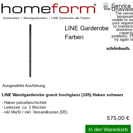
Service
Unavail
The server
temporari
Garderoben
Wandgarderoben
LINE Garderobe alle Farben
unable to se
your reques
LINE Garderobe alle
to mainten
downtime
capacit
Farben
problems. P
try again la
Ausgewählte Ausführung:
LINE Wandgarderobe granit hochglanz (105) Haken schwarz
- Haken pulverbeschichtet
- Lieferzeit: ca. 2 Wochen
- inkl.MwSt / inkl. Versandkosten (DE)
575,00 €