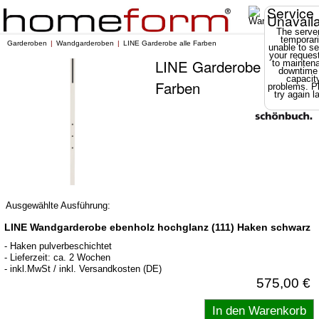
Service
Unavail
The server
temporari
Garderoben
Wandgarderoben
LINE Garderobe alle Farben
unable to se
your reques
LINE Garderobe alle
to mainten
downtime
capacit
Farben
problems. P
try again la
Ausgewählte Ausführung:
LINE Wandgarderobe ebenholz hochglanz (111) Haken schwarz
- Haken pulverbeschichtet
- Lieferzeit: ca. 2 Wochen
- inkl.MwSt / inkl. Versandkosten (DE)
575,00 €