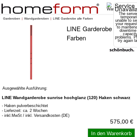
Service
Unavail
The server
temporari
Garderoben
Wandgarderoben
LINE Garderobe alle Farben
unable to se
your reques
LINE Garderobe alle
to mainten
downtime
capacit
Farben
problems. P
try again la
Ausgewählte Ausführung:
LINE Wandgarderobe sunrise hochglanz (120) Haken schwarz
- Haken pulverbeschichtet
- Lieferzeit: ca. 2 Wochen
- inkl.MwSt / inkl. Versandkosten (DE)
575,00 €