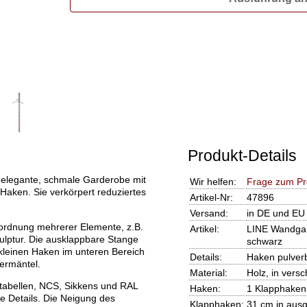
Produkt-Details
 elegante, schmale Garderobe mit
Wir helfen:
Frage zum Pr
aken. Sie verkörpert reduziertes
Artikel-Nr:
47896
Versand:
in DE und EU
ordnung mehrerer Elemente, z.B.
Artikel:
LINE Wandgar
lptur. Die ausklappbare Stange
schwarz
i kleinen Haken im unteren Bereich
Details:
Haken pulver
ermäntel.
Material:
Holz, in vers
tabellen, NCS, Sikkens und RAL
Haken:
1 Klapphaken
re Details. Die Neigung des
Klapphaken:
31 cm in aus