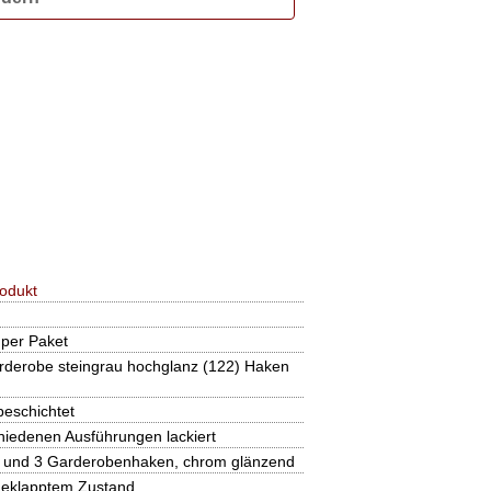
odukt
 per Paket
derobe steingrau hochglanz (122) Haken
beschichtet
chiedenen Ausführungen lackiert
 und 3 Garderobenhaken, chrom glänzend
geklapptem Zustand