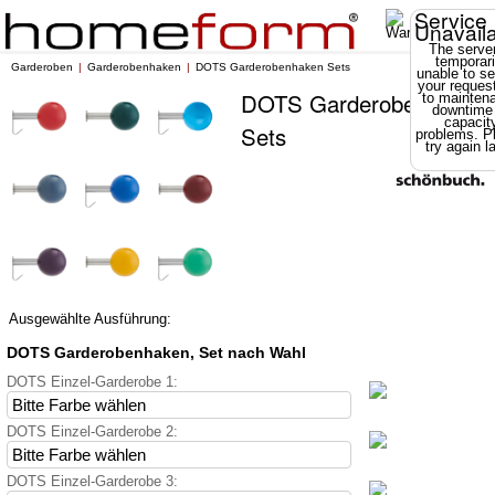
Service
Unavail
The server
temporari
Garderoben
Garderobenhaken
DOTS Garderobenhaken Sets
unable to se
your reques
DOTS Garderobenhaken
to mainten
downtime
capacit
Sets
problems. P
try again la
Ausgewählte Ausführung:
DOTS Garderobenhaken, Set nach Wahl
DOTS Einzel-Garderobe 1:
DOTS Einzel-Garderobe 2:
DOTS Einzel-Garderobe 3: