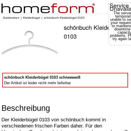
Service
Unavail
The server
temporari
Garderoben
Kleiderbügel
schönbuch Kleiderbügel 0103
unable to se
your reques
schönbuch Kleiderbügel
to mainten
downtime
capacit
0103
problems. P
try again la
schönbuch Kleiderbügel 0103 schneeweiß
Der Artikel ist leider nicht mehr lieferbar.
Beschreibung
Der Kleiderbügel 0103 von schönbuch kommt in
verschiedenen frischen Farben daher. Für den