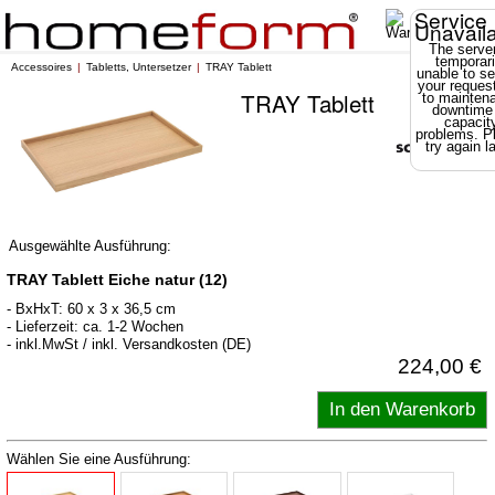
Service
Unavail
The server
temporari
Accessoires
Tabletts, Untersetzer
TRAY Tablett
unable to se
your reques
TRAY Tablett
to mainten
downtime
capacit
problems. P
try again la
Ausgewählte Ausführung:
TRAY Tablett Eiche natur (12)
- BxHxT: 60 x 3 x 36,5 cm
- Lieferzeit: ca. 1-2 Wochen
- inkl.MwSt / inkl. Versandkosten (DE)
224,00 €
Wählen Sie eine Ausführung: