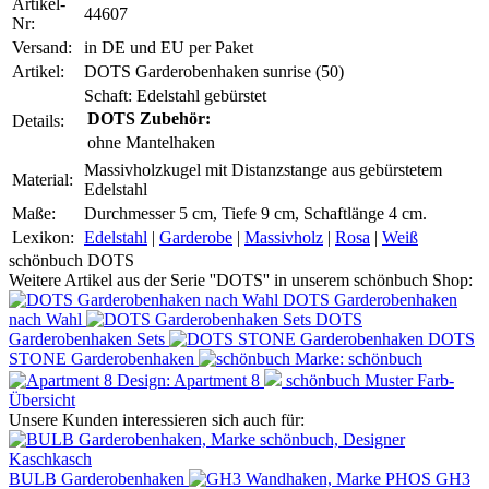
Artikel-
44607
Nr:
Versand:
in DE und EU per Paket
Artikel:
DOTS Garderobenhaken sunrise (50)
Schaft: Edelstahl gebürstet
DOTS Zubehör:
Details:
ohne Mantelhaken
Massivholzkugel mit Distanzstange aus gebürstetem
Material:
Edelstahl
Maße:
Durchmesser 5 cm, Tiefe 9 cm, Schaftlänge 4 cm.
Lexikon:
Edelstahl
|
Garderobe
|
Massivholz
|
Rosa
|
Weiß
schönbuch DOTS
Weitere Artikel aus der Serie ''DOTS'' in unserem schönbuch Shop:
DOTS Garderobenhaken
nach Wahl
DOTS
Garderobenhaken Sets
DOTS
STONE Garderobenhaken
Marke: schönbuch
Design: Apartment 8
schönbuch Muster Farb-
Übersicht
Unsere Kunden interessieren sich auch für:
BULB Garderobenhaken
GH3