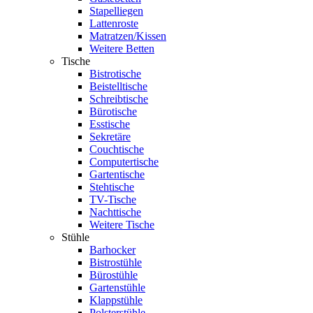
Stapelliegen
Lattenroste
Matratzen/Kissen
Weitere Betten
Tische
Bistrotische
Beistelltische
Schreibtische
Bürotische
Esstische
Sekretäre
Couchtische
Computertische
Gartentische
Stehtische
TV-Tische
Nachttische
Weitere Tische
Stühle
Barhocker
Bistrostühle
Bürostühle
Gartenstühle
Klappstühle
Polsterstühle