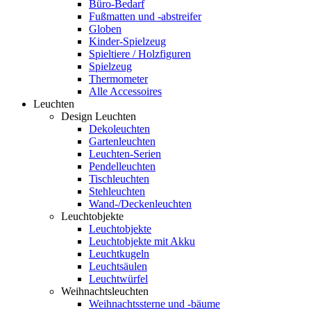
Büro-Bedarf
Fußmatten und -abstreifer
Globen
Kinder-Spielzeug
Spieltiere / Holzfiguren
Spielzeug
Thermometer
Alle Accessoires
Leuchten
Design Leuchten
Dekoleuchten
Gartenleuchten
Leuchten-Serien
Pendelleuchten
Tischleuchten
Stehleuchten
Wand-/Deckenleuchten
Leuchtobjekte
Leuchtobjekte
Leuchtobjekte mit Akku
Leuchtkugeln
Leuchtsäulen
Leuchtwürfel
Weihnachtsleuchten
Weihnachtssterne und -bäume