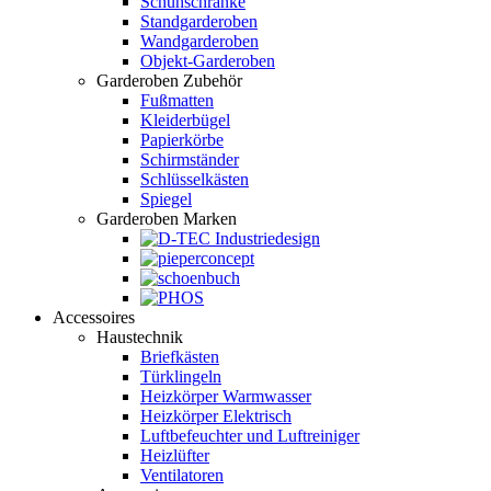
Schuhschränke
Standgarderoben
Wandgarderoben
Objekt-Garderoben
Garderoben Zubehör
Fußmatten
Kleiderbügel
Papierkörbe
Schirmständer
Schlüsselkästen
Spiegel
Garderoben Marken
Accessoires
Haustechnik
Briefkästen
Türklingeln
Heizkörper Warmwasser
Heizkörper Elektrisch
Luftbefeuchter und Luftreiniger
Heizlüfter
Ventilatoren