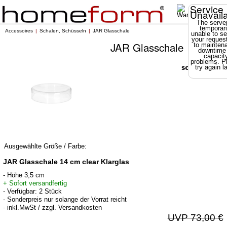
Service
Unavail
The server
temporari
Accessoires
Schalen, Schüsseln
JAR Glasschale
unable to se
your reques
JAR Glasschale
to mainten
downtime
capacit
problems. P
try again la
Ausgewählte Größe / Farbe:
JAR Glasschale 14 cm clear Klarglas
- Höhe 3,5 cm
+ Sofort versandfertig
- Verfügbar: 2 Stück
- Sonderpreis nur solange der Vorrat reicht
- inkl.MwSt / zzgl. Versandkosten
UVP 73,00 €