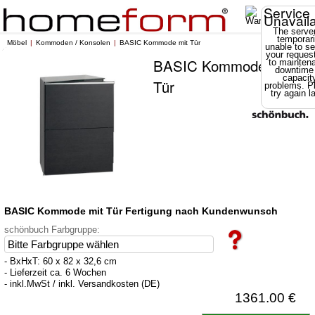
Service
Unavail
The server
temporari
Möbel
Kommoden / Konsolen
BASIC Kommode mit Tür
unable to se
your reques
BASIC Kommode mit
to mainten
downtime
capacit
Tür
problems. P
try again la
BASIC Kommode mit Tür Fertigung nach Kundenwunsch
schönbuch Farbgruppe:
- BxHxT: 60 x 82 x 32,6 cm
- Lieferzeit ca. 6 Wochen
- inkl.MwSt / inkl. Versandkosten (DE)
1361.00 €