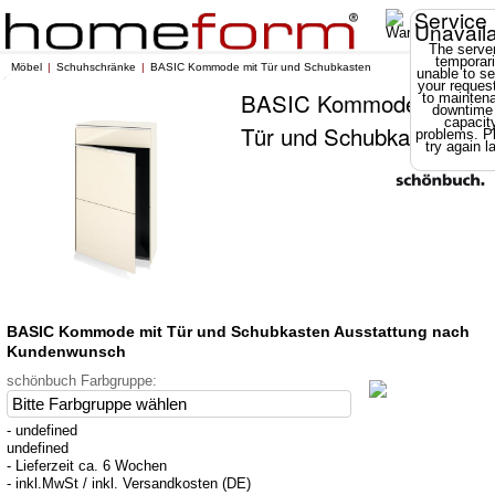
Service
Unavail
The server
temporari
Möbel
Schuhschränke
BASIC Kommode mit Tür und Schubkasten
unable to se
your reques
BASIC Kommode mit
to mainten
downtime
capacit
Tür und Schubkasten
problems. P
try again la
BASIC Kommode mit Tür und Schubkasten Ausstattung nach
Kundenwunsch
schönbuch Farbgruppe:
- undefined
undefined
- Lieferzeit ca. 6 Wochen
- inkl.MwSt / inkl. Versandkosten (DE)