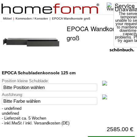
Service
Unavail
The server
temporari
Möbel
Kommoden / Konsolen
EPOCA Wandkonsole groß
unable to se
your reques
EPOCA Wandkonsole
to mainten
downtime
capacit
groß
problems. P
try again la
EPOCA Schubladenkonsole 125 cm
Position kleine Schublade:
Ausführung:
- undefined
undefined
- Lieferzeit ca. 5 Wochen
- inkl.MwSt / inkl. Versandkosten (DE)
2585.00 €