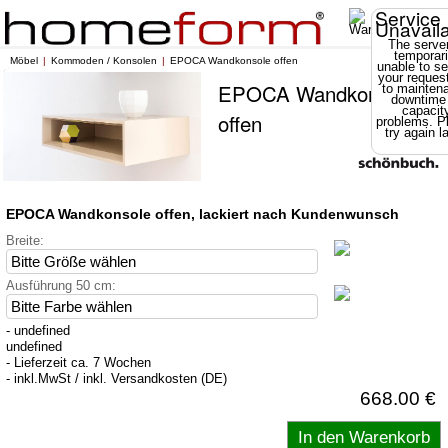
Service
Unavail
The server
temporari
Möbel
Kommoden / Konsolen
EPOCA Wandkonsole offen
unable to se
your reques
EPOCA Wandkonsole
to mainten
downtime
capacit
offen
problems. P
try again la
EPOCA Wandkonsole offen, lackiert nach Kundenwunsch
Breite:
Ausführung 50 cm:
- undefined
undefined
- Lieferzeit ca. 7 Wochen
- inkl.MwSt / inkl. Versandkosten (DE)
668.00 €