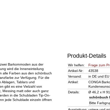
Produkt-Details
 zwei Barkommoden aus der
Wir helfen:
Frage zum Pr
ng wird die Inneneinteilung
Artikel-Nr:
43538
hen alle Farben aus den schönbuch
Versand:
in DE und EU 
nzfarbe zur Verfügung. Für die
 Ablagen, Tablars und
Artikel:
CONGA Barko
n gibt es eine Vielzahl von
Kundenwuns
t, Messing matt oder auch ganz
Details:
Ø 46,2 x H 9
werden in die Schubladen Tip-On-
schönbuch 
ann jede Schublade einzeln öffnen
Bitte Farbgr
Ausstattung:
untere und mi