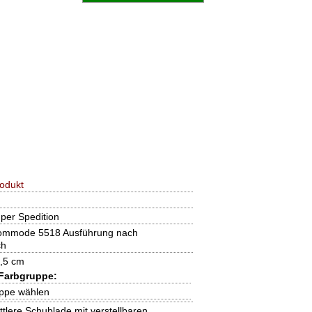
odukt
per Spedition
mmode 5518 Ausführung nach
ch
1,5 cm
Farbgruppe:
uppe wählen
ttlere Schublade mit verstellbaren