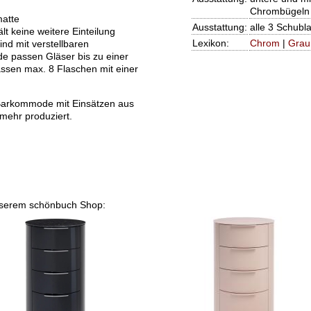
Chrombügeln
matte
Ausstattung:
alle 3 Schubl
lt keine weitere Einteilung
Lexikon:
Chrom
|
Grau
nd mit verstellbaren
de passen Gläser bis zu einer
ssen max. 8 Flaschen mit einer
e Barkommode mit Einsätzen aus
 mehr produziert.
unserem schönbuch Shop: