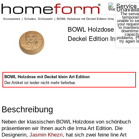
Service
Unavail
The server
temporari
Accessoires
Schalen, Schüsseln
BOWL Holzdose mit Deckel Edition Irma
unable to se
your reques
BOWL Holzdose mit
to mainten
downtime
capacit
Deckel Edition Irma
problems. P
try again la
BOWL Holzdose mit Deckel klein Art Edition
Der Artikel ist leider nicht mehr lieferbar.
Beschreibung
Neben der klassischen BOWL Holzdose von schönbuch
präsentieren wir Ihnen auch die Irma Art Edition. Die
Designerin,
Jasmin Khezri
, hat sich zwei feine line Art