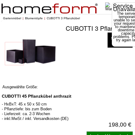
Service
Unavail
The server
temporari
Gartenmöbel
Blumentöpfe
CUBOTTI 3 Pflanzkübel
unable to se
your reques
CUBOTTI 3 Pflanzkübel
to mainten
downtime
capacit
problems. P
try again la
Ausgewählte Größe:
CUBOTTI 45 Pflanzkübel anthrazit
- HxBxT: 45 x 50 x 50 cm
- Pflanztiefe: bis zum Boden
- Lieferzeit: ca. 2-3 Wochen
- inkl.MwSt / inkl. Versandkosten (DE)
198,00 €