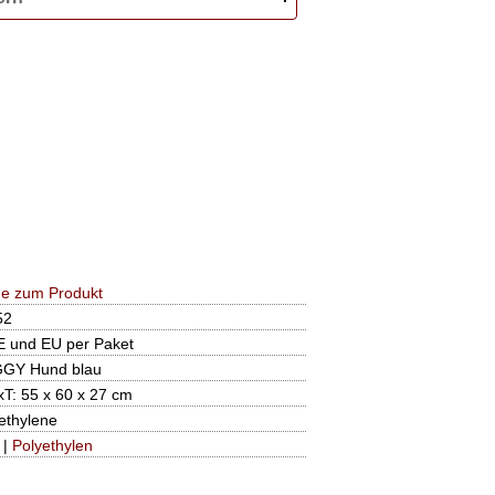
e zum Produkt
52
E und EU per Paket
GY Hund blau
T: 55 x 60 x 27 cm
ethylene
|
Polyethylen