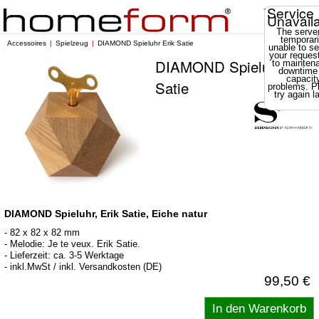
Service
Unavail
The server
temporari
Accessoires
Spielzeug
DIAMOND Spieluhr Erik Satie
unable to se
your reques
DIAMOND Spieluhr Erik
to mainten
downtime
capacit
Satie
problems. P
try again la
DIAMOND Spieluhr, Erik Satie, Eiche natur
- 82 x 82 x 82 mm
- Melodie: Je te veux. Erik Satie.
- Lieferzeit: ca. 3-5 Werktage
- inkl.MwSt / inkl. Versandkosten (DE)
99,50 €