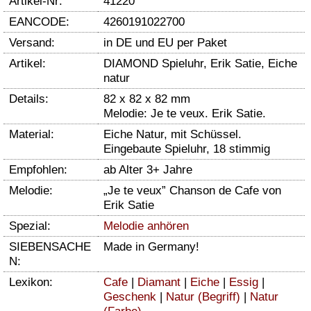
Artikel-Nr:
41220
EANCODE:
4260191022700
Versand:
in DE und EU per Paket
Artikel:
DIAMOND Spieluhr, Erik Satie, Eiche
natur
Details:
82 x 82 x 82 mm
Melodie: Je te veux. Erik Satie.
Material:
Eiche Natur, mit Schüssel.
Eingebaute Spieluhr, 18 stimmig
Empfohlen:
ab Alter 3+ Jahre
Melodie:
„Je te veux” Chanson de Cafe von
Erik Satie
Spezial:
Melodie anhören
SIEBENSACHE
Made in Germany!
N:
Lexikon:
Cafe
|
Diamant
|
Eiche
|
Essig
|
Geschenk
|
Natur (Begriff)
|
Natur