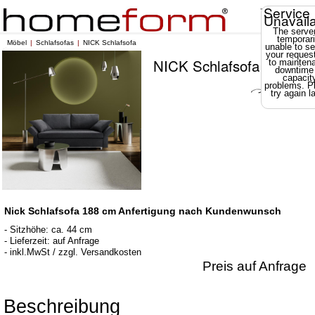
Service
Unavail
The server
temporari
Möbel
Schlafsofas
NICK Schlafsofa
unable to se
your reques
NICK Schlafsofa
to mainten
downtime
capacit
problems. P
try again la
Nick Schlafsofa 188 cm Anfertigung nach Kundenwunsch
- Sitzhöhe: ca. 44 cm
- Lieferzeit: auf Anfrage
- inkl.MwSt / zzgl. Versandkosten
Preis auf Anfrage
Beschreibung