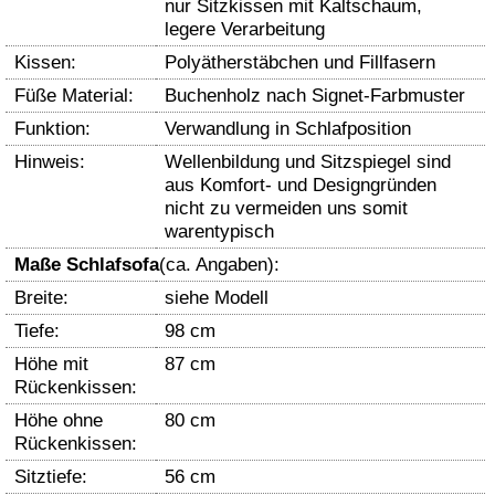
nur Sitzkissen mit Kaltschaum,
legere Verarbeitung
Kissen:
Polyätherstäbchen und Fillfasern
Füße Material:
Buchenholz nach Signet-Farbmuster
Funktion:
Verwandlung in Schlafposition
Hinweis:
Wellenbildung und Sitzspiegel sind
aus Komfort- und Designgründen
nicht zu vermeiden uns somit
warentypisch
Maße Schlafsofa
(ca. Angaben):
Breite:
siehe Modell
Tiefe:
98 cm
Höhe mit
87 cm
Rückenkissen:
Höhe ohne
80 cm
Rückenkissen:
Sitztiefe:
56 cm