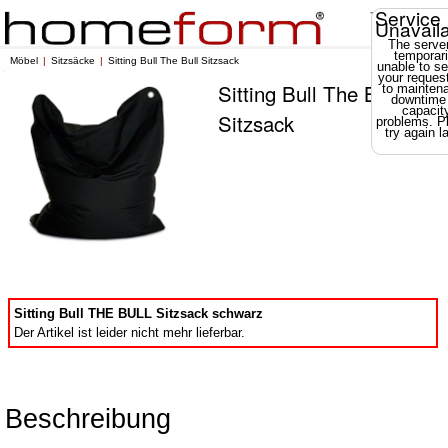
Service
Unavail
The server
temporari
Möbel
Sitzsäcke
Sitting Bull The Bull Sitzsack
unable to se
your reques
Sitting Bull The Bull
to mainten
downtime
capacit
Sitzsack
problems. P
try again la
Sitting Bull THE BULL Sitzsack schwarz
Der Artikel ist leider nicht mehr lieferbar.
Beschreibung