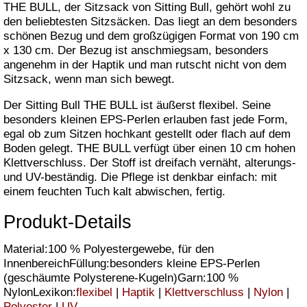
THE BULL, der Sitzsack von Sitting Bull, gehört wohl zu
den beliebtesten Sitzsäcken. Das liegt an dem besonders
schönen Bezug und dem großzügigen Format von 190 cm
x 130 cm. Der Bezug ist anschmiegsam, besonders
angenehm in der Haptik und man rutscht nicht von dem
Sitzsack, wenn man sich bewegt.
Der Sitting Bull THE BULL ist äußerst flexibel. Seine
besonders kleinen EPS-Perlen erlauben fast jede Form,
egal ob zum Sitzen hochkant gestellt oder flach auf dem
Boden gelegt. THE BULL verfügt über einen 10 cm hohen
Klettverschluss. Der Stoff ist dreifach vernäht, alterungs-
und UV-beständig. Die Pflege ist denkbar einfach: mit
einem feuchten Tuch kalt abwischen, fertig.
Produkt-Details
Material:100 % Polyestergewebe, für den
InnenbereichFüllung:besonders kleine EPS-Perlen
(geschäumte Polysterene-Kugeln)Garn:100 %
NylonLexikon:
flexibel
|
Haptik
|
Klettverschluss
|
Nylon
|
Polyester
|
UV