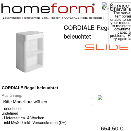
Service
Unavail
The server
temporari
Leuchtmöbel
Beleuchtete Bars / Theken
CORDIALE Regal beleuchtet
unable to se
your reques
CORDIALE Regal
to mainten
downtime
capacit
beleuchtet
problems. P
try again la
CORDIALE Regal beleuchtet
Ausführung:
- undefined
undefined
- Lieferzeit ca. 4 Wochen
- inkl.MwSt / inkl. Versandkosten (DE)
654.50 €