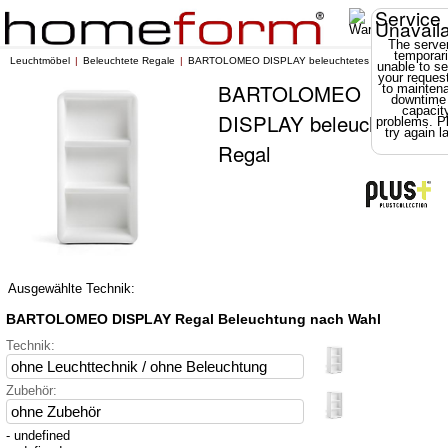
Service
Unavail
The server
temporari
Leuchtmöbel
Beleuchtete Regale
BARTOLOMEO DISPLAY beleuchtetes Regal
unable to se
your reques
BARTOLOMEO
to mainten
downtime
capacit
DISPLAY beleuchtetes
problems. P
try again la
Regal
Ausgewählte Technik:
BARTOLOMEO DISPLAY Regal Beleuchtung nach Wahl
Technik:
Zubehör:
- undefined