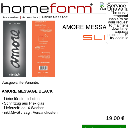
Service
Unavail
The server
temporari
Accessoires
Accessoires
AMORE MESSAGE
unable to se
your reques
AMORE MESSAGE
to mainten
downtime
capacit
problems. P
try again la
Ausgewählte Variante:
AMORE MESSAGE BLACK
- Liebe für die Liebsten
- Schriftzug aus Plexiglas
- Lieferzeit: ca. 4 Wochen
- inkl.MwSt / zzgl. Versandkosten
19,00 €