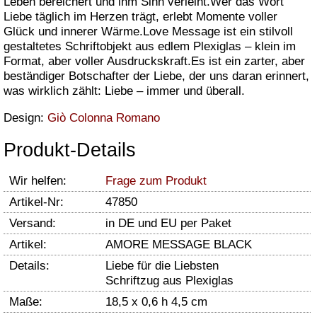
Leben bereichert und ihm Sinn verleiht.Wer das Wort
Liebe täglich im Herzen trägt, erlebt Momente voller
Glück und innerer Wärme.Love Message ist ein stilvoll
gestaltetes Schriftobjekt aus edlem Plexiglas – klein im
Format, aber voller Ausdruckskraft.Es ist ein zarter, aber
beständiger Botschafter der Liebe, der uns daran erinnert,
was wirklich zählt: Liebe – immer und überall.
Design:
Giò Colonna Romano
Produkt-Details
Wir helfen:
Frage zum Produkt
Artikel-Nr:
47850
Versand:
in DE und EU per Paket
Artikel:
AMORE MESSAGE BLACK
Details:
Liebe für die Liebsten
Schriftzug aus Plexiglas
Maße:
18,5 x 0,6 h 4,5 cm