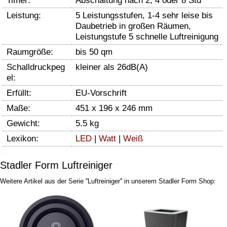
Timer:
Abschaltung nach 2, 4 oder 8 Std
Leistung:
5 Leistungsstufen, 1-4 sehr leise bis
Daubetrieb in großen Räumen,
Leistungstufe 5 schnelle Luftreinigung
Raumgröße:
bis 50 qm
Schalldruckpeg
kleiner als 26dB(A)
el:
Erfüllt:
EU-Vorschrift
Maße:
451 x 196 x 246 mm
Gewicht:
5.5 kg
Lexikon:
LED
|
Watt
|
Weiß
Stadler Form Luftreiniger
Weitere Artikel aus der Serie ''Luftreiniger'' in unserem Stadler Form Shop: