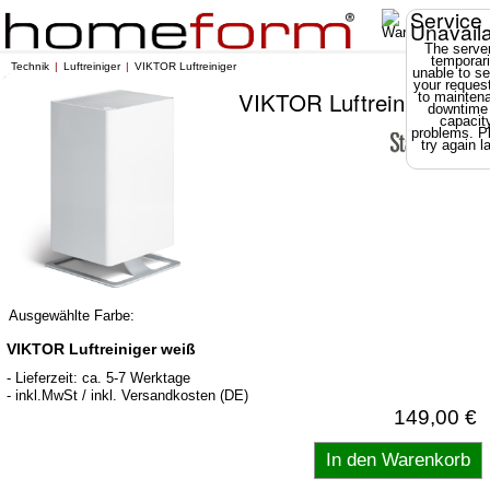
Service
Unavail
The server
temporari
Technik
Luftreiniger
VIKTOR Luftreiniger
unable to se
your reques
VIKTOR Luftreiniger
to mainten
downtime
capacit
problems. P
try again la
Ausgewählte Farbe:
VIKTOR Luftreiniger weiß
- Lieferzeit: ca. 5-7 Werktage
- inkl.MwSt / inkl. Versandkosten (DE)
149,00 €