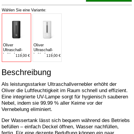
Wählen Sie eine Variante:
Oliver
Oliver
Ultraschall-
Ultraschall-
Luftbefeuchter
Luftbefeuchter
119,00 €
119,00 €
schwarz
weiß
Beschreibung
Als leistungsstarker Ultraschallvernebler erhöht der
Oliver die Luftfeuchtigkeit im Raum schnell und effizient.
Eine integrierte UV-Lampe sorgt für hygienisch sauberen
Nebel, indem sie 99.99 % aller Keime vor der
Vernebelung eliminiert.
Der Wassertank lässt sich bequem während des Betriebs
befüllen – einfach Deckel öffnen, Wasser nachfüllen,
fertig. Für eine dezente Beduftung können ein paar