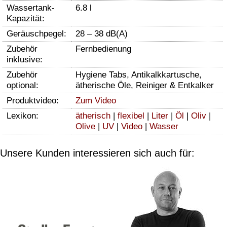
Wassertank-
6.8 l
Kapazität:
Geräuschpegel:
28 – 38 dB(A)
Zubehör
Fernbedienung
inklusive:
Zubehör
Hygiene Tabs, Antikalkkartusche,
optional:
ätherische Öle, Reiniger & Entkalker
Produktvideo:
Zum Video
Lexikon:
ätherisch
|
flexibel
|
Liter
|
Öl
|
Oliv
|
Olive
|
UV
|
Video
|
Wasser
Unsere Kunden interessieren sich auch für: