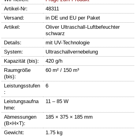
Artikel-Nr:
48311
Versand:
in DE und EU per Paket
Artikel:
Oliver Ultraschall-Luftbefeuchter
schwarz
Details:
mit UV-Technologie
System:
Ultraschallvernebelung
Kapazität (bis):
420 g/h
Raumgröße
60 m² / 150 m³
(bis):
Leistungsstufen
6
:
Leistungsaufna
11 – 85 W
hme:
Abmessungen
185 × 375 × 185 mm
(B×H×T):
Gewicht:
1.75 kg