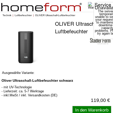
Service
Unavail
The server
temporari
Technik
Luftbefeuchter
OLIVER Ultraschall-Luftbefeuchter
unable to se
your reques
OLIVER Ultraschall-
to mainten
downtime
capacit
Luftbefeuchter
problems. P
try again la
Ausgewählte Variante:
Oliver Ultraschall-Luftbefeuchter schwarz
- mit UV-Technologie
- Lieferzeit: ca. 5-7 Werktage
- inkl.MwSt / inkl. Versandkosten (DE)
119,00 €