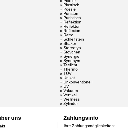
» Pionier
» Plastisch
» Poesie
» Puristen
» Puristisch
» Reflektion
» Reflektor
» Reflexion
» Retro
» Schleifstein
» Shaker
» Stereotyp
» Stövchen
» Synergie
» Synonym
» Teelicht
» Thermo
» TÜV
» Unikat
» Unkonventionell
» UV
» Vakuum
» Vertikal
» Wellness
» Zylinder
über uns
Zahlungsinfo
Ihre Zahlungsmöglichkeiten:
akt