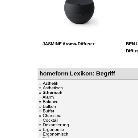
JASMINE Aroma-Diffuser
BEN L
Diffu
homeform Lexikon: Begriff
» Ästhetik
» Ästhetisch
»
ätherisch
» Alarm
» Balance
» Balkon
» Buffet
» Charisma
» Cocktail
» Dekantierung
» Ergonomie
» Ergonomisch